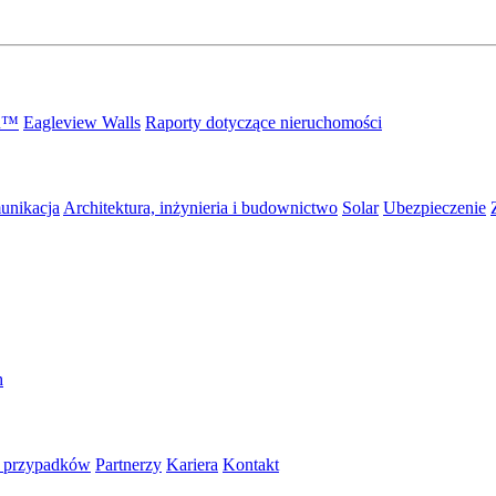
gn™
Eagleview Walls
Raporty dotyczące nieruchomości
unikacja
Architektura, inżynieria i budownictwo
Solar
Ubezpieczenie
h
a przypadków
Partnerzy
Kariera
Kontakt