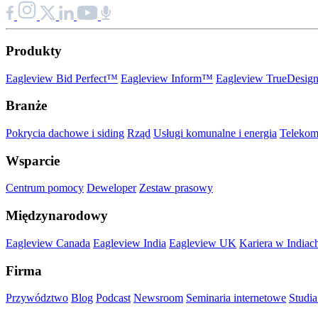
Produkty
Eagleview Bid Perfect™
Eagleview Inform™
Eagleview TrueDesi
Branże
Pokrycia dachowe i siding
Rząd
Usługi komunalne i energia
Telekom
Wsparcie
Centrum pomocy
Deweloper
Zestaw prasowy
Międzynarodowy
Eagleview Canada
Eagleview India
Eagleview UK
Kariera w Indiac
Firma
Przywództwo
Blog
Podcast
Newsroom
Seminaria internetowe
Studi