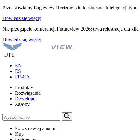
Przedstawiamy Eagleview Horizon: silnik sztucznej inteligencji ty
Dowiedz się więcej
Nie przegapcie konferencji Futureview 2026: trwa rejestracja dla kli
Dowiedz się więcej
PL
EN
ES
FR-CA
Produkty
Rozwiązania
Deweloper
Zasoby
Wyszukiwanie
Porozmawiaj z nami
Kup
Logowanie