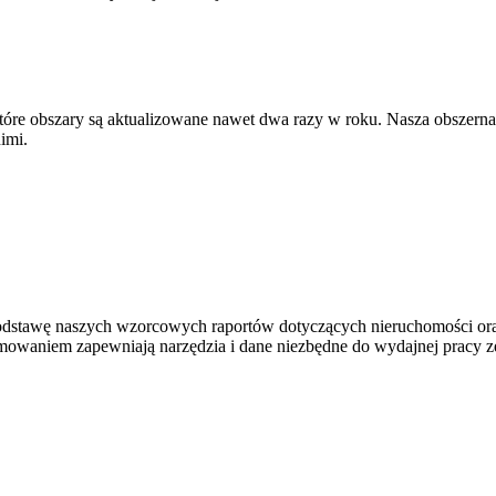
re obszary są aktualizowane nawet dwa razy w roku. Nasza obszerna b
imi.
ą podstawę naszych wzorcowych raportów dotyczących nieruchomości o
ramowaniem zapewniają narzędzia i dane niezbędne do wydajnej pracy zd