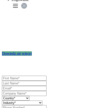
Już dostępne:
Eagleview Cloud
Wysokiej rozdzielczości, częste zdjęcia lotnicze
w celu podejmowania świadomych decyzji
Dowiedz się więcej