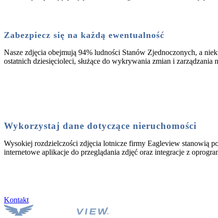
Zabezpiecz się na każdą ewentualność
Nasze zdjęcia obejmują 94% ludności Stanów Zjednoczonych, a niektó
ostatnich dziesięcioleci, służące do wykrywania zmian i zarządzania n
Wykorzystaj dane dotyczące nieruchomości
Wysokiej rozdzielczości zdjęcia lotnicze firmy Eagleview stanowi
internetowe aplikacje do przeglądania zdjęć oraz integracje z oprog
Dowiedz się więcej o Eagleview Cloud
Kontakt