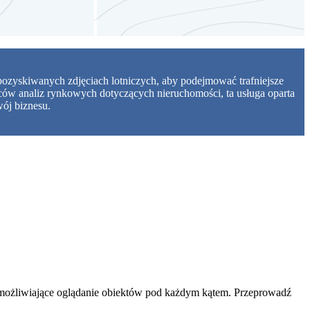
 pozyskiwanych zdjęciach lotniczych, aby podejmować trafniejsze
awców analiz rynkowych dotyczących nieruchomości, ta usługa oparta
wój biznesu.
e, umożliwiające oglądanie obiektów pod każdym kątem. Przeprowadź