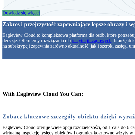
Dowiedz się więcej
Zakres i przejrzystość zapewniające lepsze obrazy i 
Eagleview Cloud to kompleksowa platforma dla osób, które potrzebują
decyzje. Oferujemy rozwiązania dla
instytucji rządowych
, branżę de
na subskrypcji zapewnia zarówno aktualność, jak i szeroki zasięg, u
With Eagleview Cloud You Can:
Zobacz kluczowe szczegóły obiektu dzięki wyra
Eagleview Cloud oferuje wiele opcji rozdzielczości, od 1 cala do 6
wirtualną inspekcję tysięcy obiektów i ogranicz kosztowne wizyty w t