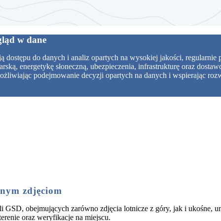
wgląd w dane
 dostępu do danych i analiz opartych na wysokiej jakości, regularnie
karską, energetykę słoneczną, ubezpieczenia, infrastrukturę oraz dost
możliwiając podejmowanie decyzji opartych na danych i wspierając roz
źnym zdjęciom
 cali GSD, obejmujących zarówno zdjęcia lotnicze z góry, jak i ukośn
erenie oraz weryfikacje na miejscu.